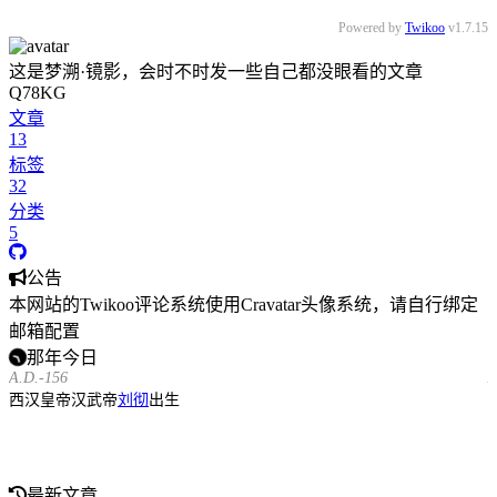
Powered by
Twikoo
v1.7.15
这是梦溯·镜影，会时不时发一些自己都没眼看的文章
Q78KG
文章
13
标签
32
分类
5
公告
本网站的Twikoo评论系统使用Cravatar头像系统，请自行绑定
邮箱配置
那年今日
A.D.-156
A
西汉皇帝汉武帝
刘彻
出生
最新文章