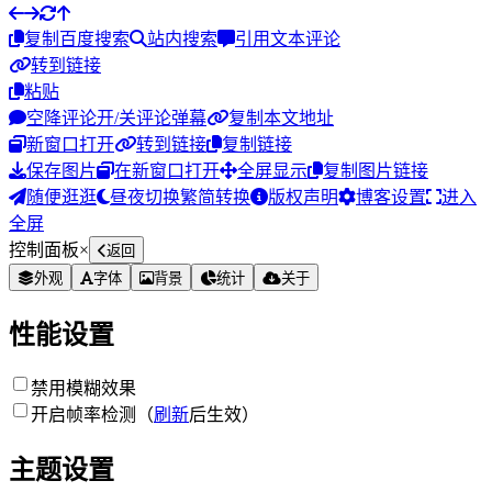
复制
百度搜索
站内搜索
引用文本评论
转到链接
粘贴
空降评论
开/关评论弹幕
复制本文地址
新窗口打开
转到链接
复制链接
保存图片
在新窗口打开
全屏显示
复制图片链接
随便逛逛
昼夜切换
繁简转换
版权声明
博客设置
进入
全屏
控制面板
×
返回
外观
字体
背景
统计
关于
性能设置
禁用模糊效果
开启帧率检测（
刷新
后生效）
主题设置