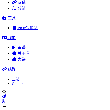
友链
分站
工具
Pixiv镜像站
我的
追番
关于我
大饼
线路
主站
Github