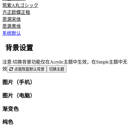
筑紫A丸ゴシック
方正欧蝶正楷
思源宋体
思源黑体
系统默认
背景设置
注意:切换背景功能仅在Acrylic主题中生效，在Simple主题中无
效
点我恢复默认背景
切换主题
图片（手机）
图片（电脑）
渐变色
纯色