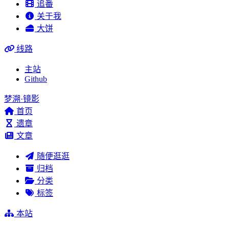
追番
关于我
大饼
线路
主站
Github
梦溯·镜影
首页
遗章
文章
随便逛逛
归档
分类
标签
本站