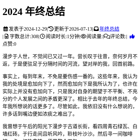
2024 年终总结
发表于
2024-12-29
|
更新于
2026-07-13
|
年终总结
|
字数总计:
308
|
阅读时长:
1分钟
|
阅读量:
|
评论数:
|
点赞:
0
漫步于人世，不觉间已又过一年。尝长叹于往昔，奈何岁月不
返，于是便驻足于分隔时间的河流，望对岸的我，回首前路。
事实上，每到年末，不免是要伤感一番的。这些年来，我认为
我的处境是愈加向下了，然而愈加向下是我所认为了，也许在
实际上并没有愈加向下，只是我对自身的期望于不平衡、不充
分的个人发展之间的矛盾更深了。相比于去年的年终总结，今
年我所想说的话更多了。尽管如此，我依旧没有什么想说的，
许多话到嘴边便如浓痰之难出了。
我曾想于午后的阳光下漫步于古道长街，看四周青石绿瓦、白
墙红砖。于行走间且听风吟，聆枝叶沙沙。然后寻一间咖啡