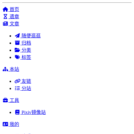
首页
遗章
文章
随便逛逛
归档
分类
标签
本站
友链
分站
工具
Pixiv镜像站
我的