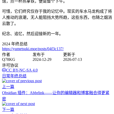
馆，点一杯热拿铁，便是整个下午。
可惜，它们终究仅存于我的记忆中。现实的车水马龙构成了将
人推动的浪潮，无人能阻挡大势所趋，这些东西，也随之烟消
云散了。
纪念、追忆，然后迎接新的一年。
2024 年终总结
https://yumetsuki.moe/posts/04f3c137/
作者
发布于
更新于
Q78KG
2024-12-29
2026-07-13
许可协议
CC BY-NC-SA 4.0
日常
年终总结
上一篇
Obsidian 插件：Abbrlink——让你的编辑器和博客融合得更紧
密
下一篇