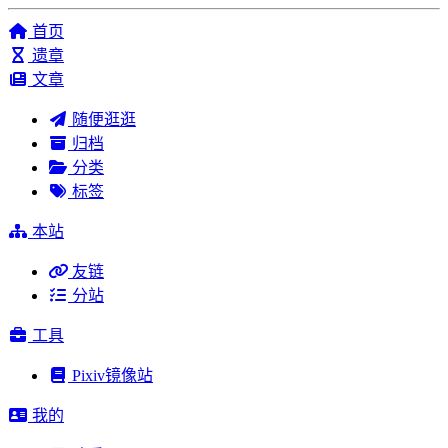
首页
遗章
文章
随便逛逛
归档
分类
标签
本站
友链
分站
工具
Pixiv镜像站
我的