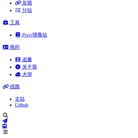
友链
分站
工具
Pixiv镜像站
我的
追番
关于我
大饼
线路
主站
Github