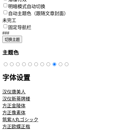
明暗模式自动切换
自动主题色（跟随文章封面）
未完工
固定导航栏
###
切换主题
主题色
字体设置
汉仪唐美人
汉仪新蒂牌楼
方正金陵体
方正像素体
筑紫A丸ゴシック
方正欧蝶正楷