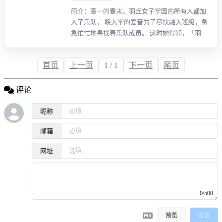
简介：高一的春末。羽丘女子学园的所有人都加
入了乐队， 晚入学的爱音为了尽快融入班级，急
急忙忙地寻找着乐队成员。 这时她得知，「羽丘
的不可思议女孩」灯还没有加入乐队， 于是爱音
不由自主地向她打起了招呼，但是…...
首页
上一页
1 / 1
下一页
尾页
评论
昵称
邮箱
网址
0/500
预览
发送