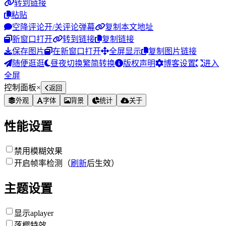
转到链接
粘贴
空降评论
开/关评论弹幕
复制本文地址
新窗口打开
转到链接
复制链接
保存图片
在新窗口打开
全屏显示
复制图片链接
随便逛逛
昼夜切换
繁简转换
版权声明
博客设置
进入
全屏
控制面板
×
返回
外观
字体
背景
统计
关于
性能设置
禁用模糊效果
开启帧率检测（
刷新
后生效）
主题设置
显示aplayer
落樱特效