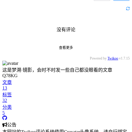
没有评论
查看更多
Powered by
Twikoo
v1.7.15
这是梦溯·镜影，会时不时发一些自己都没眼看的文章
Q78KG
文章
13
标签
32
分类
5
公告
本网站的Twikoo评论系统使用Cravatar头像系统，请自行绑定