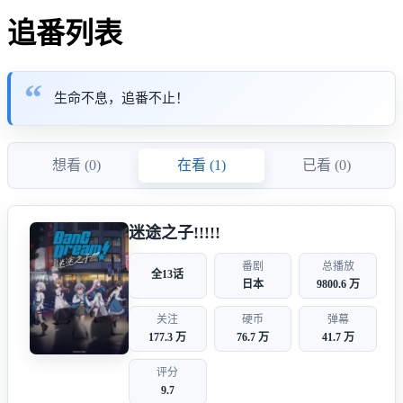
追番列表
生命不息，追番不止！
想看 (0)
在看 (1)
已看 (0)
迷途之子!!!!!
番剧
总播放
全13话
日本
9800.6 万
关注
硬币
弹幕
177.3 万
76.7 万
41.7 万
评分
9.7