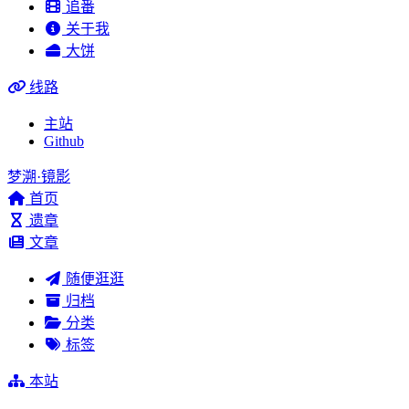
追番
关于我
大饼
线路
主站
Github
梦溯·镜影
首页
遗章
文章
随便逛逛
归档
分类
标签
本站