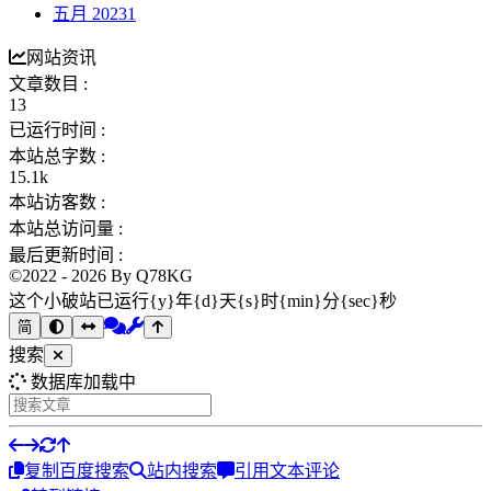
五月 2023
1
网站资讯
文章数目 :
13
已运行时间 :
本站总字数 :
15.1k
本站访客数 :
本站总访问量 :
最后更新时间 :
©2022 - 2026 By Q78KG
这个小破站已运行{y}年{d}天{s}时{min}分{sec}秒
简
搜索
数据库加载中
复制
百度搜索
站内搜索
引用文本评论