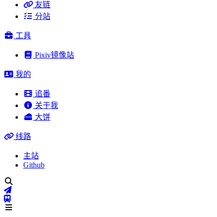
友链
分站
工具
Pixiv镜像站
我的
追番
关于我
大饼
线路
主站
Github