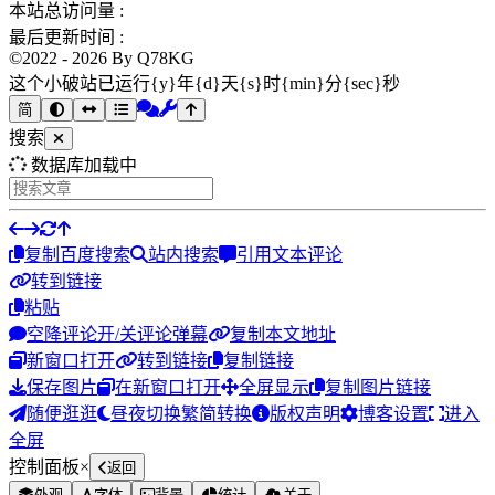
本站总访问量 :
最后更新时间 :
©2022 - 2026 By Q78KG
这个小破站已运行{y}年{d}天{s}时{min}分{sec}秒
简
搜索
数据库加载中
复制
百度搜索
站内搜索
引用文本评论
转到链接
粘贴
空降评论
开/关评论弹幕
复制本文地址
新窗口打开
转到链接
复制链接
保存图片
在新窗口打开
全屏显示
复制图片链接
随便逛逛
昼夜切换
繁简转换
版权声明
博客设置
进入
全屏
控制面板
×
返回