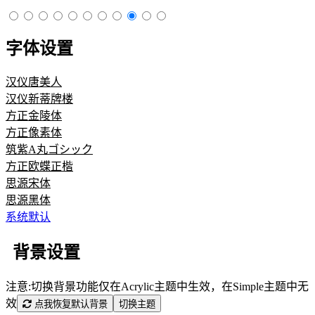
字体设置
汉仪唐美人
汉仪新蒂牌楼
方正金陵体
方正像素体
筑紫A丸ゴシック
方正欧蝶正楷
思源宋体
思源黑体
系统默认
背景设置
注意:切换背景功能仅在Acrylic主题中生效，在Simple主题中无
效
点我恢复默认背景
切换主题