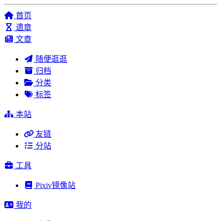
首页
遗章
文章
随便逛逛
归档
分类
标签
本站
友链
分站
工具
Pixiv镜像站
我的