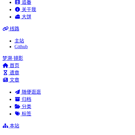
追番
关于我
大饼
线路
主站
Github
梦溯·镜影
首页
遗章
文章
随便逛逛
归档
分类
标签
本站