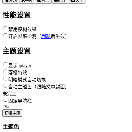
外观
字体
背景
统计
关于
性能设置
禁用模糊效果
开启帧率检测（
刷新
后生效）
主题设置
显示aplayer
落樱特效
明暗模式自动切换
自动主题色（跟随文章封面）
未完工
固定导航栏
###
切换主题
主题色