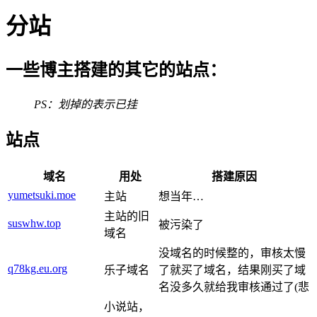
分站
一些博主搭建的其它的站点：
PS：划掉的表示已挂
站点
域名
用处
搭建原因
yumetsuki.moe
主站
想当年…
主站的旧
suswhw.top
被污染了
域名
没域名的时候整的，审核太慢
q78kg.eu.org
乐子域名
了就买了域名，结果刚买了域
名没多久就给我审核通过了(悲
小说站，